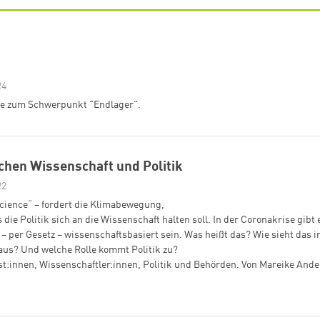
24
lte zum Schwerpunkt "Endlager".
hen Wissenschaft und Politik
22
Science“ – fordert die Klimabewegung,
die Politik sich an die Wissenschaft halten soll. In der Coronakrise gibt
– per Gesetz – wissenschaftsbasiert sein. Was heißt das? Wie sieht das i
aus? Und welche Rolle kommt Politik zu?
st:innen, Wissenschaftler:innen, Politik und Behörden. Von Mareike Ande