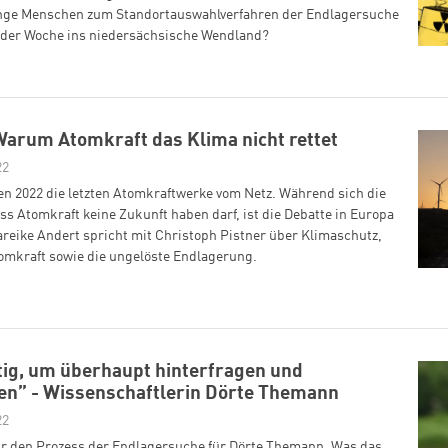
 junge Menschen zum Standortauswahlverfahren der Endlagersuche
r der Woche ins niedersächsische Wendland?
arum Atomkraft das Klima nicht rettet
22
en 2022 die letzten Atomkraftwerke vom Netz. Während sich die
ass Atomkraft keine Zukunft haben darf, ist die Debatte in Europa
areike Andert spricht mit Christoph Pistner über Klimaschutz,
omkraft sowie die ungelöste Endlagerung.
tig, um überhaupt hinterfragen und
nen” - Wissenschaftlerin Dörte Themann
22
ür den Prozess der Endlagersuche für Dörte Themann. Was das