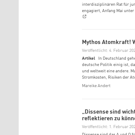
interdisziplinären Rat für
engagiert, Anfang Mai unte
Mythos Atomkraft! W
Veröffentlicht: 4. Februar 20
Artikel
In Deutschland geh
deutsche Politik einig ist, d
und weltweit eine andere. M
Stromkosten, Risiken der At
Mareike Andert
„Dissense sind wich
reflektieren zu kön
Veröffentlicht: 1. Februar 20
Dissense sind das A und O f