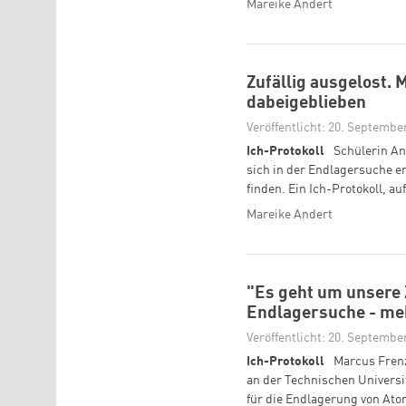
Mareike Andert
Zufällig ausgelost.
dabeigeblieben
Veröffentlicht: 20. Septembe
Ich-Protokoll
Schülerin An
sich in der Endlagersuche en
finden. Ein Ich-Protokoll, a
Mareike Andert
"Es geht um unsere 
Endlagersuche - me
Veröffentlicht: 20. Septembe
Ich-Protokoll
Marcus Frenz
an der Technischen Universit
für die Endlagerung von Ato