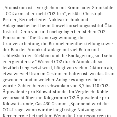
„Atomstrom ist – verglichen mit Braun- oder Steinkohle
– CO2-arm, aber nicht CO2-frei“, erklärt Christoph
Pistner, Bereichsleiter Nukleartechnik und
Anlagensicherheit beim Umweltforschungsinstitut Öko-
Institut. Denn vor- und nachgelagert entstehen CO2-
Emissionen: “Die Uranerzgewinnung, die
Uranverarbeitung, die Brennelementherstellung sowie
der Bau der Atomkraftanlage mit viel Beton und
schließlich der Rückbau und die Endlagerung sind sehr
energieintensiv.” Wieviel CO2 durch Atomkraft so
letztlich freigesetzt wird, hängt von vielen Faktoren ab,
etwa wieviel Uran im Gestein enthalten ist, wo das Uran
gewonnen und in welcher Anlage es angereichert
wurde. Zahlen hierzu schwanken von 3,7 bis 110 CO2-
Äquivalente pro Kilowattstunde. Im Vergleich: Kohle
verursacht über ein Kilogramm CO2-Äquivalente pro
Kilowattstunde, Gas 430 Gramm. „Spannend wird die
CO2-Frage, wenn wir die langfristige Nutzung von
Kernenergie betrachten: Wenn die Uranressourcen in