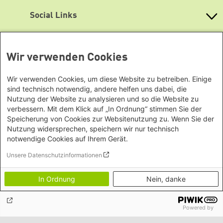
Stiftung Leben & Umwelt / Heinrich-Böll-Stiftung
Niedersachsen
Social Links
Warmbüchenstraße 17
30159 Hannover
Bluesky
Tel.: +49 (0) 511 - 30 18 57 - 0
Facebook
Wir verwenden Cookies
Heinrich-Böll-Stiftungen
Fax: +49 (0) 511 - 30 18 57 - 14
E-Mail:
info@slu-boell.de
Instagram
Heinrich-Böll-Stiftung e.V.
Wir verwenden Cookies, um diese Website zu betreiben. Einige
sind technisch notwendig, andere helfen uns dabei, die
Bundesstiftung
Mastodon
Mitarbeiter*innen
Nutzung der Website zu analysieren und so die Website zu
Internationale Büros
Heinrich-Böll-Stiftungen in den
Soundcloud
verbessern. Mit dem Klick auf „In Ordnung“ stimmen Sie der
Bundesländern
Lageplan
Asien
Speicherung von Cookies zur Websitenutzung zu. Wenn Sie der
Baden-Württemberg
YouTube
Nutzung widersprechen, speichern wir nur technisch
Barrierefreiheit
Büro Peking - China
Bayern
notwendige Cookies auf Ihrem Gerät.
Themenportale
Büro Neu-Delhi - Indien
Newsletter
Berlin
Unsere Datenschutzinformationen
Büro Phnom Penh - Kambodscha
Brandenburg
KommunalWiki
Büro Südostasien
Heimatkunde
Bremen
In Ordnung
Nein, danke
Grüne Akademie
Büro Seoul - Ostasien | Globaler
Mediatheken
Hamburg
Gunda-Werner-Institut
Dialog
Hessen
GreenCampus Weiterbildung
Info Hub Plastic
Afrika
Archiv Grünes Gedächtnis
Powered by
Mecklenburg-Vorpommern
Antifeminismus begegnen
Studienwerk
Büro Horn von Afrika -
Gender Mediathek
Niedersachsen