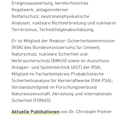
Ereignisauswertung,
k
erntechnisches
Regelwerk,
a
nlageninterner
Notfallschutz,
n
eutronenphysikalische
Analysen,
n
ukleare Nichtverbreitung und nuklearer
Terrorismus, Technikfolgenabschätzung.
Er ist Mitglied der Reaktor-Sicherheitskommission
(RSK) des Bundesministeriums für Umwelt,
Naturschutz, nukleare Sicherheit und
Verbraucherschutz (BMUV) sowie im Ausschuss
Anlagen- und Systemtechnik (AST) der RSK;
Mitglied im Facharbeitskreis Probabilistische
Sicherheitsanalyse für Kernkraftwerke (FAK PSA);
Vorstandsmitglied im Forschungsverbund
Naturwissenschaft, Abrüstung und internationale
Sicherheit (FONAS).
Aktuelle Publikationen
von Dr. Christoph Pistner