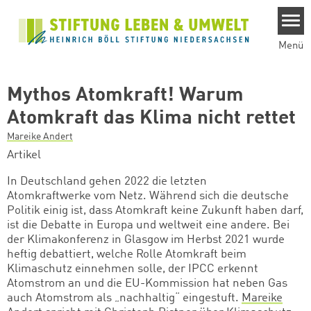
Direkt zum Inhalt
Menü
Mythos Atomkraft! Warum
Atomkraft das Klima nicht rettet
Mareike Andert
Artikel
In Deutschland gehen
2022
die letzten
Atomkraftwerke
vom Netz
. Während sich die deutsche
Politik einig ist, dass Atomkraft keine Zukunft haben darf,
ist die Debatte in Europa und weltweit eine andere. Bei
der Klimakonferenz in Glasgow im Herbst 2021 wurde
heftig debattiert, welche Rolle Atomkraft beim
Klimaschutz einnehmen solle, der IPCC erkennt
Atomstrom an und die EU
-
Kommission
hat
neben Gas
auch Atomstrom als „nachhaltig“
ei
n
gestuft.
Mareike