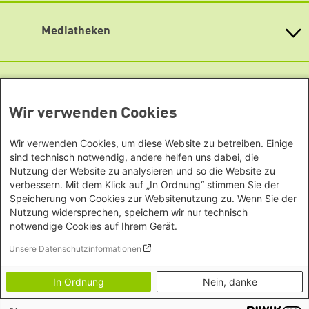
Büro Südostasien
Heimatkunde
Bremen
Grüne Akademie
Büro Seoul - Ostasien | Globaler
Mediatheken
Hamburg
Gunda-Werner-Institut
Dialog
Hessen
GreenCampus Weiterbildung
Info Hub Plastic
Afrika
Archiv Grünes Gedächtnis
Mecklenburg-Vorpommern
Antifeminismus begegnen
Studienwerk
Büro Horn von Afrika -
Gender Mediathek
Niedersachsen
Grüne Websites
Somalia/Somaliland, Sudan,
Nordrhein-Westfalen
Wir verwenden Cookies
Äthiopien
Bündnis 90 / Die Grünen
Rheinland-Pfalz
Bundestagsfraktion
Büro Nairobi - Kenia, Uganda,
Saarland
European Greens
Wir verwenden Cookies, um diese Website zu betreiben. Einige
Tansania
Sachsen
Die Grünen im Europäischen Parlament
sind technisch notwendig, andere helfen uns dabei, die
Büro Abuja - Nigeria
Green European Foundation
Sachsen-Anhalt
Nutzung der Website zu analysieren und so die Website zu
Büro Dakar - Senegal
verbessern. Mit dem Klick auf „In Ordnung“ stimmen Sie der
Schleswig-Holstein
Footer menu
Datenschutzerklärung
Speicherung von Cookies zur Websitenutzung zu. Wenn Sie der
Büro Kapstadt - Südafrika, Namibia,
Barrierefreiheitserklärung
Thüringen
Nutzung widersprechen, speichern wir nur technisch
Simbabwe
Vertrag widerrufen
notwendige Cookies auf Ihrem Gerät.
Europa
Impressum
Bildnachweise
Unsere Datenschutzinformationen
Büro Sarajevo - Bosnien und
Herzegowina, Republik Nord-
In Ordnung
Nein, danke
Mazedonien
Brüssel - Europäische Union |