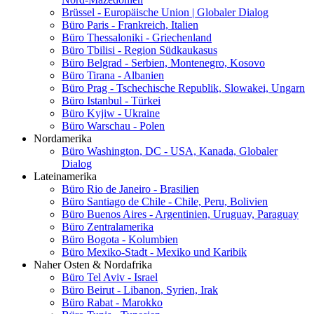
Brüssel - Europäische Union | Globaler Dialog
Büro Paris - Frankreich, Italien
Büro Thessaloniki - Griechenland
Büro Tbilisi - Region Südkaukasus
Büro Belgrad - Serbien, Montenegro, Kosovo
Büro Tirana - Albanien
Büro Prag - Tschechische Republik, Slowakei, Ungarn
Büro Istanbul - Türkei
Büro Kyjiw - Ukraine
Büro Warschau - Polen
Nordamerika
Büro Washington, DC - USA, Kanada, Globaler
Dialog
Lateinamerika
Büro Rio de Janeiro - Brasilien
Büro Santiago de Chile - Chile, Peru, Bolivien
Büro Buenos Aires - Argentinien, Uruguay, Paraguay
Büro Zentralamerika
Büro Bogota - Kolumbien
Büro Mexiko-Stadt - Mexiko und Karibik
Naher Osten & Nordafrika
Büro Tel Aviv - Israel
Büro Beirut - Libanon, Syrien, Irak
Büro Rabat - Marokko