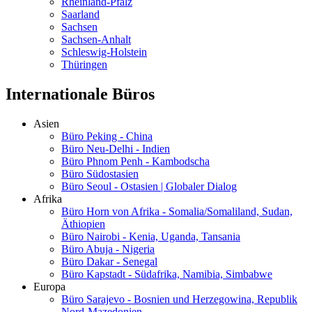
Rheinland-Pfalz
Saarland
Sachsen
Sachsen-Anhalt
Schleswig-Holstein
Thüringen
Internationale Büros
Asien
Büro Peking - China
Büro Neu-Delhi - Indien
Büro Phnom Penh - Kambodscha
Büro Südostasien
Büro Seoul - Ostasien | Globaler Dialog
Afrika
Büro Horn von Afrika - Somalia/Somaliland, Sudan,
Äthiopien
Büro Nairobi - Kenia, Uganda, Tansania
Büro Abuja - Nigeria
Büro Dakar - Senegal
Büro Kapstadt - Südafrika, Namibia, Simbabwe
Europa
Büro Sarajevo - Bosnien und Herzegowina, Republik
Nord-Mazedonien