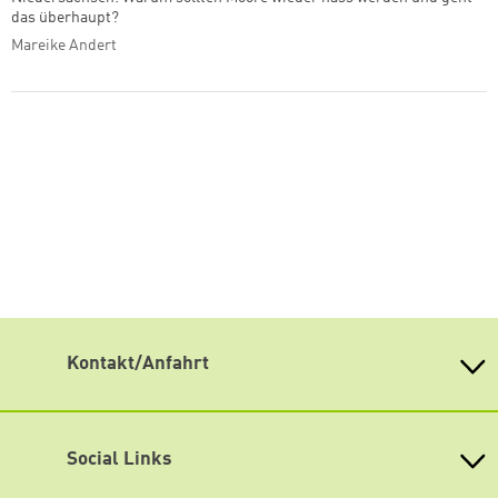
das überhaupt?
Mareike Andert
Kontakt/Anfahrt
Adresse der Geschäftsstelle
Stiftung Leben & Umwelt / Heinrich-Böll-Stiftung
Niedersachsen
Social Links
Warmbüchenstraße 17
30159 Hannover