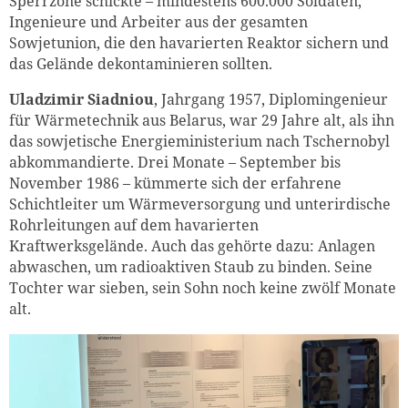
Sperrzone schickte – mindestens 600.000 Soldaten,
Ingenieure und Arbeiter aus der gesamten
Sowjetunion, die den havarierten Reaktor sichern und
das Gelände dekontaminieren sollten.
Uladzimir Siadniou
, Jahrgang 1957, Diplomingenieur
für Wärmetechnik aus Belarus, war 29 Jahre alt, als ihn
das sowjetische Energieministerium nach Tschernobyl
abkommandierte. Drei Monate – September bis
November 1986 – kümmerte sich der erfahrene
Schichtleiter um Wärmeversorgung und unterirdische
Rohrleitungen auf dem havarierten
Kraftwerksgelände. Auch das gehörte dazu: Anlagen
abwaschen, um radioaktiven Staub zu binden. Seine
Tochter war sieben, sein Sohn noch keine zwölf Monate
alt.