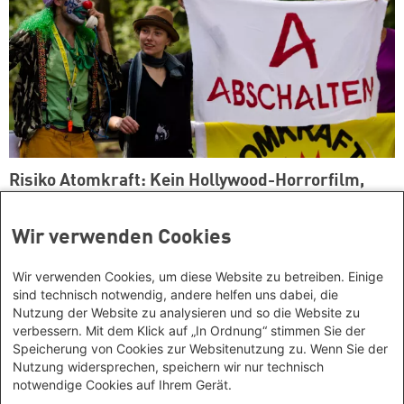
Risiko Atomkraft: Kein Hollywood-Horrorfilm,
sondern eine reale Gefahr
Wir verwenden Cookies
Wir verwenden Cookies, um diese Website zu betreiben. Einige
sind technisch notwendig, andere helfen uns dabei, die
Kontakt/Anfahrt
Nutzung der Website zu analysieren und so die Website zu
Adresse der Geschäftsstelle
verbessern. Mit dem Klick auf „In Ordnung“ stimmen Sie der
Speicherung von Cookies zur Websitenutzung zu. Wenn Sie der
Stiftung Leben & Umwelt / Heinrich-Böll-Stiftung
Nutzung widersprechen, speichern wir nur technisch
Niedersachsen
Social Links
notwendige Cookies auf Ihrem Gerät.
Warmbüchenstraße 17