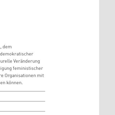
e, dem
g demokratischer
turelle Veränderung
tigung feministischer
re Organisationen mit
den können.