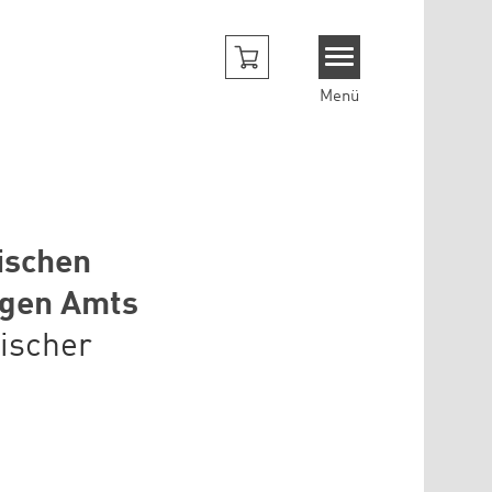
Menü
tischen
igen Amts
tischer