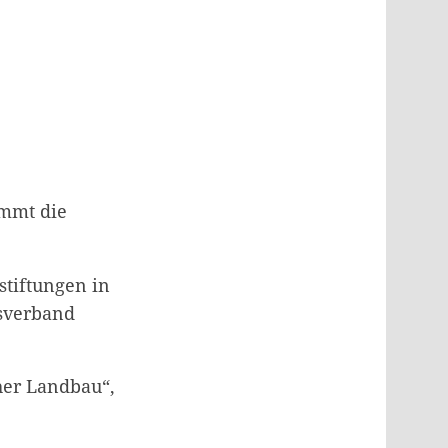
immt die
stiftungen in
gsverband
her Landbau“,