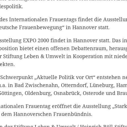
espolitik.
des Internationalen Frauentags findet die Ausstellu
eutsche Frauenbewegung“ in Hannover statt.
stellung EXPO 2000 findet in Hannover statt. Das in
osition bietet einen offenen Debattenraum, herau
er Stiftung Leben & Umwelt in Kooperation mit nied
ekten.
chwerpunkt „Aktuelle Politik vor Ort“ entstehen n
.a. in Bad Zwischenahn, Otterndorf, Lüneburg, Ha
öttingen, Oldenburg, Osnabrück, Osterode und Bra
tionalen Frauentag eröffnet die Ausstellung „Star
t dem Hannoverschen Frauenbündnis.
n der Stiftung Leben & Umwelt / Heinrich-Böll-Stift