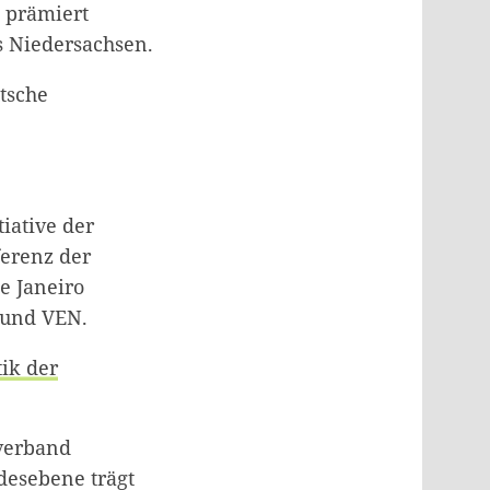
 prämiert
s Niedersachsen.
tsche
iative der
ferenz der
e Janeiro
 und VEN.
tik der
verband
desebene trägt