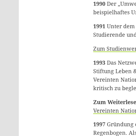
1990
Der „Umwel
beispielhaftes 
1991
Unter dem 
Studierende un
Zum Studienwe
1993
Das Netzwer
Stiftung Leben 
Vereinten Natio
kritisch zu beg
Zum Weiterles
Vereinten Nati
1997
Gründung d
Regenbogen. Als