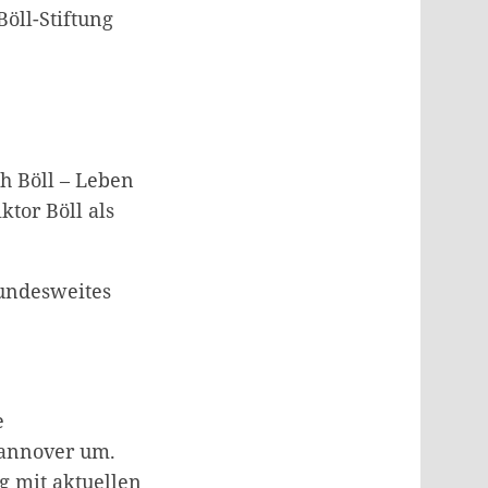
öll-Stiftung
h Böll – Leben
ktor Böll als
bundesweites
e
Hannover um.
g mit aktuellen