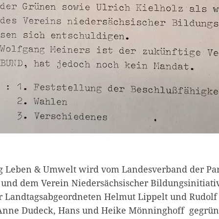
ng Leben & Umwelt wird vom Landesverband der Par
nd dem Verein Niedersächsischer Bildungsinitiativ
der Landtagsabgeordneten Helmut Lippelt und Rudolf
nne Dudeck, Hans und Heike Mönninghoff gegründe