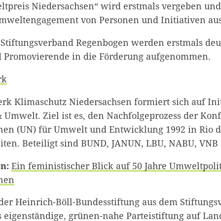
tpreis Niedersachsen“ wird erstmals vergeben und
Umweltengagement von Personen und Initiativen au
Stiftungsverband Regenbogen werden erstmals deu
d Promovierende in die Förderung aufgenommen.
rk
k Klimaschutz Niedersachsen formiert sich auf Init
& Umwelt. Ziel ist es, den Nachfolgeprozess der Kon
nen (UN) für Umwelt und Entwicklung 1992 in Rio d
leiten. Beteiligt sind BUND, JANUN, LBU, NABU, VNB
en:
Ein feministischer Blick auf 50 Jahre Umweltpoli
onen
er Heinrich-Böll-Bundesstiftung aus dem Stiftungs
 eigenständige, grünen-nahe Parteistiftung auf Lan