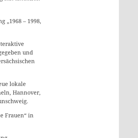
ng „1968 – 1998,
teraktive
sgegeben und
ersächsischen
eue lokale
meln, Hannover,
unschweig.
ke Frauen“ in
ung