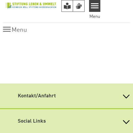
Skip to main content
Menu
Menu
Menu
Kontakt/Anfahrt
Adresse der Geschäftsstelle
Stiftung Leben & Umwelt / Heinrich-Böll-Stiftung
Niedersachsen
Social Links
Warmbüchenstraße 17
30159 Hannover