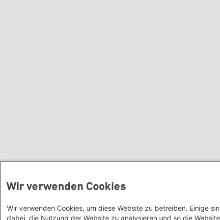
Büro Buenos Aires - Argentinien,
Uruguay, Paraguay
Büro Zentralamerika
Büro Bogota - Kolumbien
Büro Mexiko-Stadt - Mexiko und
Karibik
Naher Osten & Nordafrika
Büro Tel Aviv - Israel
Büro Beirut - Libanon, Syrien, Irak
Büro Rabat - Marokko
Büro Tunis - Tunesien
Büro Ramallah - Palästina und
Jordanien
Wir verwenden Cookies
Wir verwenden Cookies, um diese Website zu betreiben. Einige si
dabei, die Nutzung der Website zu analysieren und so die Website 