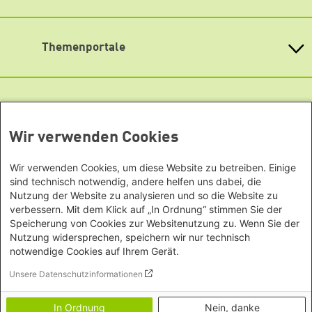
Bundesländern
Lageplan
Asien
Baden-Württemberg
YouTube
Barrierefreiheit
Büro Peking - China
Bayern
Themenportale
Büro Neu-Delhi - Indien
Newsletter
Berlin
Büro Phnom Penh - Kambodscha
Brandenburg
KommunalWiki
Büro Südostasien
Heimatkunde
Bremen
Grüne Akademie
Büro Seoul - Ostasien | Globaler
Mediatheken
Hamburg
Gunda-Werner-Institut
Dialog
Hessen
GreenCampus Weiterbildung
Info Hub Plastic
Afrika
Wir verwenden Cookies
Archiv Grünes Gedächtnis
Mecklenburg-Vorpommern
Antifeminismus begegnen
Studienwerk
Büro Horn von Afrika -
Gender Mediathek
Niedersachsen
Grüne Websites
Wir verwenden Cookies, um diese Website zu betreiben. Einige
Somalia/Somaliland, Sudan,
Nordrhein-Westfalen
sind technisch notwendig, andere helfen uns dabei, die
Äthiopien
Bündnis 90 / Die Grünen
Rheinland-Pfalz
Nutzung der Website zu analysieren und so die Website zu
Bundestagsfraktion
Büro Nairobi - Kenia, Uganda,
verbessern. Mit dem Klick auf „In Ordnung“ stimmen Sie der
Saarland
European Greens
Speicherung von Cookies zur Websitenutzung zu. Wenn Sie der
Tansania
Sachsen
Die Grünen im Europäischen Parlament
Nutzung widersprechen, speichern wir nur technisch
Büro Abuja - Nigeria
Green European Foundation
Sachsen-Anhalt
notwendige Cookies auf Ihrem Gerät.
Büro Dakar - Senegal
Schleswig-Holstein
Footer menu
Datenschutzerklärung
Unsere Datenschutzinformationen
Büro Kapstadt - Südafrika, Namibia,
Barrierefreiheitserklärung
Thüringen
Simbabwe
Vertrag widerrufen
In Ordnung
Nein, danke
Europa
Impressum