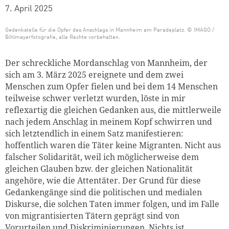
7. April 2025
Teaser Bild Untertitel
Gedenkstelle für die Opfer des Anschlags in Mannheim am Paradeplatz. © IMAGO /
Bihlmayerfotografie, alle Rechte vorbehalten.
Der schreckliche Mordanschlag von Mannheim, der
sich am 3. März 2025 ereignete und dem zwei
Menschen zum Opfer fielen und bei dem 14 Menschen
teilweise schwer verletzt wurden, löste in mir
reflexartig die gleichen Gedanken aus, die mittlerweile
nach jedem Anschlag in meinem Kopf schwirren und
sich letztendlich in einem Satz manifestieren:
hoffentlich waren die Täter keine Migranten. Nicht aus
falscher Solidarität, weil ich möglicherweise dem
gleichen Glauben bzw. der gleichen Nationalität
angehöre, wie die Attentäter. Der Grund für diese
Gedankengänge sind die politischen und medialen
Diskurse, die solchen Taten immer folgen, und im Falle
von migrantisierten Tätern geprägt sind von
Vorurteilen und Diskriminierungen. Nichts ist