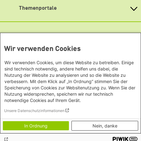
Barrierefreiheit
Büro Peking - China
Bayern
Themenportale
Büro Neu-Delhi - Indien
Newsletter
Berlin
Büro Phnom Penh - Kambodscha
Brandenburg
KommunalWiki
Büro Südostasien
Heimatkunde
Bremen
Grüne Akademie
Büro Seoul - Ostasien | Globaler
Mediatheken
Hamburg
Gunda-Werner-Institut
Dialog
Hessen
GreenCampus Weiterbildung
Info Hub Plastic
Afrika
Wir verwenden Cookies
Archiv Grünes Gedächtnis
Mecklenburg-Vorpommern
Antifeminismus begegnen
Studienwerk
Büro Horn von Afrika -
Gender Mediathek
Niedersachsen
Grüne Websites
Wir verwenden Cookies, um diese Website zu betreiben. Einige
Somalia/Somaliland, Sudan,
Nordrhein-Westfalen
sind technisch notwendig, andere helfen uns dabei, die
Äthiopien
Bündnis 90 / Die Grünen
Rheinland-Pfalz
Nutzung der Website zu analysieren und so die Website zu
Bundestagsfraktion
Büro Nairobi - Kenia, Uganda,
verbessern. Mit dem Klick auf „In Ordnung“ stimmen Sie der
Saarland
European Greens
Speicherung von Cookies zur Websitenutzung zu. Wenn Sie der
Tansania
Sachsen
Die Grünen im Europäischen Parlament
Nutzung widersprechen, speichern wir nur technisch
Büro Abuja - Nigeria
Green European Foundation
Sachsen-Anhalt
notwendige Cookies auf Ihrem Gerät.
Büro Dakar - Senegal
Schleswig-Holstein
Footer menu
Datenschutzerklärung
Unsere Datenschutzinformationen
Büro Kapstadt - Südafrika, Namibia,
Barrierefreiheitserklärung
Thüringen
Simbabwe
Vertrag widerrufen
In Ordnung
Nein, danke
Europa
Impressum
Bildnachweise
Büro Sarajevo - Bosnien und