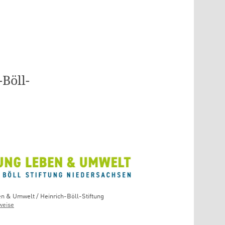
Böll-
en & Umwelt / Heinrich-Böll-Stiftung
weise