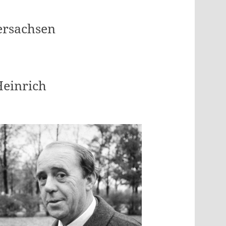
dersachsen
Heinrich