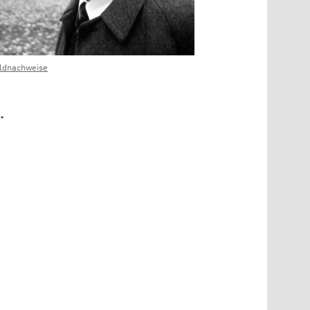
ldnachweise
.