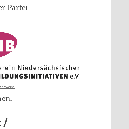
er Partei
nachweise
men.
 /