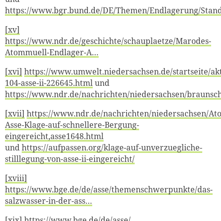
https://www.bgr.bund.de/DE/Themen/Endlagerung/Stand
[xv]
https://www.ndr.de/geschichte/schauplaetze/Marodes-
Atommuell-Endlager-A…
[xvi]
https://www.umwelt.niedersachsen.de/startseite/akt
104-asse-ii-226645.html
und
https://www.ndr.de/nachrichten/niedersachsen/braunsc
[xvii]
https://www.ndr.de/nachrichten/niedersachsen/At
Asse-Klage-auf-schnellere-Bergung-
eingereicht,asse1648.html
und
https://aufpassen.org/klage-auf-unverzuegliche-
stilllegung-von-asse-ii-eingereicht/
[xviii]
https://www.bge.de/de/asse/themenschwerpunkte/das-
salzwasser-in-der-ass…
[xix]
https://www.bge.de/de/asse/