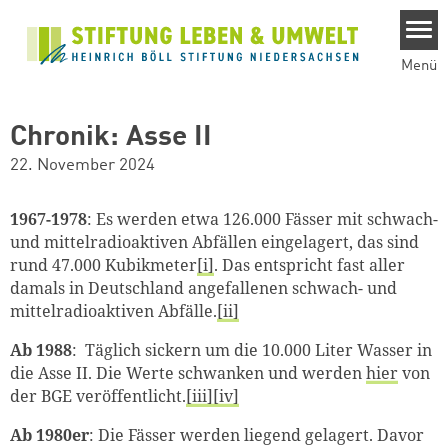
Direkt zum Inhalt
Menü
Chronik: Asse II
22. November 2024
1967-1978
: Es werden etwa 126.000 Fässer mit schwach-
und mittelradioaktiven Abfällen eingelagert, das sind
rund 47.000 Kubikmeter
[i]
. Das entspricht fast aller
damals in Deutschland angefallenen schwach- und
mittelradioaktiven Abfälle.
[ii]
Ab 1988
:
Täglich sickern um die 10.000 Liter Wasser in
die Asse II. Die Werte schwanken und werden
hier
von
der BGE veröffentlicht.
[iii]
[iv]
Ab 1980er
: Die Fässer werden liegend gelagert. Davor