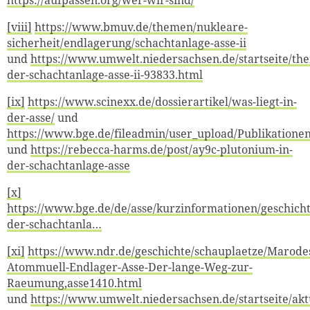
https://aufpassen.org/wer-wir-sind/
[viii]
https://www.bmuv.de/themen/nukleare-
sicherheit/endlagerung/schachtanlage-asse-ii
und
https://www.umwelt.niedersachsen.de/startseite/the
der-schachtanlage-asse-ii-93833.html
[ix]
https://www.scinexx.de/dossierartikel/was-liegt-in-
der-asse/
und
https://www.bge.de/fileadmin/user_upload/Publikatione
und
https://rebecca-harms.de/post/ay9c-plutonium-in-
der-schachtanlage-asse
[x]
https://www.bge.de/de/asse/kurzinformationen/geschicht
der-schachtanla…
[xi]
https://www.ndr.de/geschichte/schauplaetze/Marode
Atommuell-Endlager-Asse-Der-lange-Weg-zur-
Raeumung,asse1410.html
und
https://www.umwelt.niedersachsen.de/startseite/akt