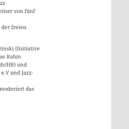
azz
einer von fünf
 der freien
nski (Initiative
onas Rahm
Nds/HB) und
e.V und Jazz-
moderiert das