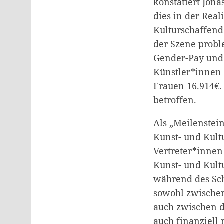
konstatiert Jon
dies in der Real
Kulturschaffend
der Szene probl
Gender-Pay und
Künstler*innen l
Frauen 16.914€.
betroffen.
Als „Meilenstei
Kunst- und Kult
Vertreter*innen
Kunst- und Kult
während des Sch
sowohl zwischen 
auch zwischen d
auch finanziell