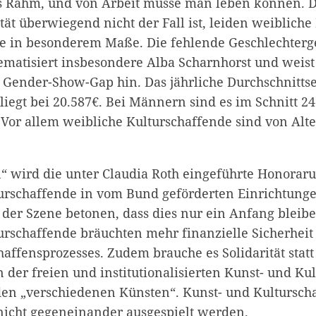
as Rahm, und von Arbeit müsse man leben können. D
ität überwiegend nicht der Fall ist, leiden weiblich
e in besonderem Maße. Die fehlende Geschlechterge
ematisiert insbesondere Alba Scharnhorst und weist
 Gender-Show-Gap hin. Das jährliche Durchschnit
iegt bei 20.587€. Bei Männern sind es im Schnitt 24
 Vor allem weibliche Kulturschaffende sind von Alt
n“ wird die unter Claudia Roth eingeführte Honorar
urschaffende in vom Bund geförderten Einrichtungen
 der Szene betonen, dass dies nur ein Anfang bleibe
urschaffende bräuchten mehr finanzielle Sicherheit
affensprozesses. Zudem brauche es Solidarität stat
der freien und institutionalisierten Kunst- und Kul
en „verschiedenen Künsten“. Kunst- und Kultursch
 nicht gegeneinander ausgespielt werden.