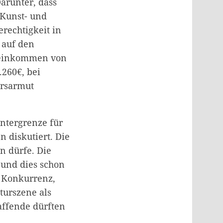
arunter, dass
e Kunst- und
rechtigkeit in
 auf den
tseinkommen von
.260€, bei
ersarmut
untergrenze für
 diskutiert. Die
n dürfe. Die
 und dies schon
t Konkurrenz,
turszene als
affende dürften