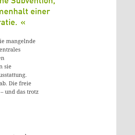
ine Subvention,
mmenhalt einer
ratie.
die mangelnde
entrales
en
n sie
sstattung.
b. Die freie
 und das trotz