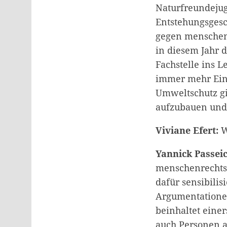
Naturfreundejug
Entstehungsgesc
gegen menschen
in diesem Jahr 
Fachstelle ins L
immer mehr Ein
Umweltschutz gi
aufzubauen und 
Viviane Efert:
W
Yannick Passeic
menschenrechtsb
dafür sensibili
Argumentatione
beinhaltet eine
auch Personen 