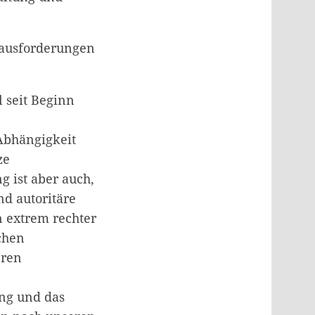
rausforderungen
l seit Beginn
Abhängigkeit
ze
g ist aber auch,
nd autoritäre
 extrem rechter
chen
eren
ng und das