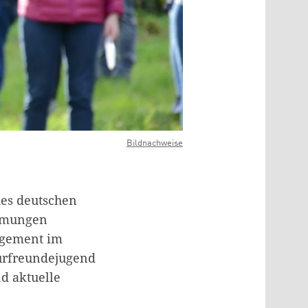
Bildnachweise
des deutschen
römungen
gagement im
urfreundejugend
d aktuelle