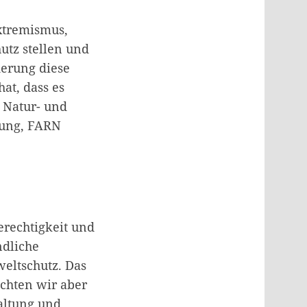
xtremismus,
tz stellen und
derung diese
at, dass es
 Natur- und
rung, FARN
rechtigkeit und
ndliche
eltschutz. Das
öchten wir aber
altung und