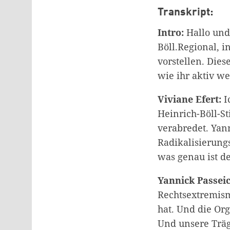
Transkript:
Intro:
Hallo und
Böll.Regional, 
vorstellen. Dies
wie ihr aktiv w
Viviane Efert:
I
Heinrich-Böll-St
verabredet. Yann
Radikalisierung
was genau ist d
Yannick Passeic
Rechtsextremism
hat. Und die Org
Und unsere Träg