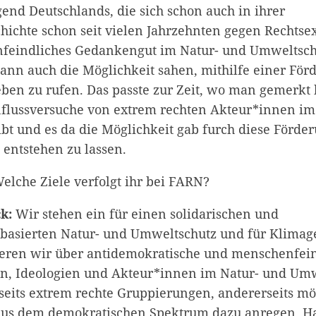
end Deutschlands, die sich schon auch in ihrer
hichte schon seit vielen Jahrzehnten gegen Rechtse
feindliches Gedankengut im Natur- und Umweltschu
dann auch die Möglichkeit sahen, mithilfe einer För
eben zu rufen. Das passte zur Zeit, wo man gemerkt h
flussversuche von extrem rechten Akteur*innen im
bt und es da die Möglichkeit gab furch diese Förde
entstehen zu lassen.
elche Ziele verfolgt ihr bei FARN?
k:
Wir stehen ein für einen solidarischen und
asierten Natur- und Umweltschutz und für Klimage
sieren wir über antidemokratische und menschenfei
n, Ideologien und Akteur*innen im Natur- und Umw
rseits extrem rechte Gruppierungen, andererseits m
aus dem demokratischen Spektrum dazu anregen, H