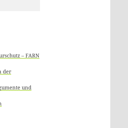
urschutz – FARN
n der
rgumente und
n