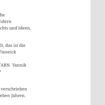
ihe
ändern
echts und Ideen,
, das ist die
Passeick
 FARN. Yannik
?
 verschrieben
ieben Jahren.