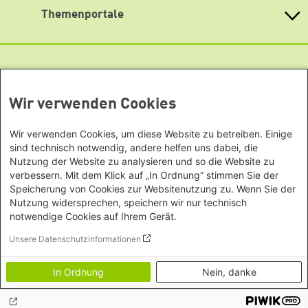
Bayern
Themenportale
Büro Neu-Delhi - Indien
Newsletter
Berlin
Büro Phnom Penh - Kambodscha
Brandenburg
KommunalWiki
Büro Südostasien
Heimatkunde
Bremen
Grüne Akademie
Büro Seoul - Ostasien | Globaler
Mediatheken
Hamburg
Gunda-Werner-Institut
Dialog
Hessen
GreenCampus Weiterbildung
Info Hub Plastic
Afrika
Wir verwenden Cookies
Archiv Grünes Gedächtnis
Mecklenburg-Vorpommern
Antifeminismus begegnen
Studienwerk
Büro Horn von Afrika -
Gender Mediathek
Niedersachsen
Grüne Websites
Wir verwenden Cookies, um diese Website zu betreiben. Einige
Somalia/Somaliland, Sudan,
Nordrhein-Westfalen
sind technisch notwendig, andere helfen uns dabei, die
Äthiopien
Bündnis 90 / Die Grünen
Rheinland-Pfalz
Nutzung der Website zu analysieren und so die Website zu
Bundestagsfraktion
Büro Nairobi - Kenia, Uganda,
verbessern. Mit dem Klick auf „In Ordnung“ stimmen Sie der
Saarland
European Greens
Tansania
Speicherung von Cookies zur Websitenutzung zu. Wenn Sie der
Sachsen
Die Grünen im Europäischen Parlament
Nutzung widersprechen, speichern wir nur technisch
Büro Abuja - Nigeria
Green European Foundation
Sachsen-Anhalt
notwendige Cookies auf Ihrem Gerät.
Büro Dakar - Senegal
Schleswig-Holstein
Footer menu
Datenschutzerklärung
Unsere Datenschutzinformationen
Büro Kapstadt - Südafrika, Namibia,
Barrierefreiheitserklärung
Thüringen
Simbabwe
Vertrag widerrufen
In Ordnung
Nein, danke
Europa
Impressum
Bildnachweise
Büro Sarajevo - Bosnien und
Herzegowina, Republik Nord-