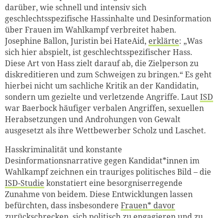
darüber, wie schnell und intensiv sich
geschlechtsspezifische Hassinhalte und Desinformation
über Frauen im Wahlkampf verbreitet haben.
Josephine Ballon, Juristin bei HateAid,
erklärte
: „Was
sich hier abspielt, ist geschlechtsspezifischer Hass.
Diese Art von Hass zielt darauf ab, die Zielperson zu
diskreditieren und zum Schweigen zu bringen.“ Es geht
hierbei nicht um sachliche Kritik an der Kandidatin,
sondern um gezielte und verletzende Angriffe.
Laut
ISD
war Baerbock häufiger verbalen Angriffen, sexuellen
Herabsetzungen und Androhungen von Gewalt
ausgesetzt als ihre Wettbewerber Scholz und Laschet.
Hasskriminalität und konstante
Desinformationsnarrative gegen Kandidat*innen im
Wahlkampf zeichnen ein trauriges politisches Bild – die
ISD-Studie
konstatiert eine besorgniserregende
Zunahme von beidem. Diese Entwicklungen lassen
befürchten, dass insbesondere
Frauen* davor
zurückschrecken
, sich politisch zu engagieren
und zu