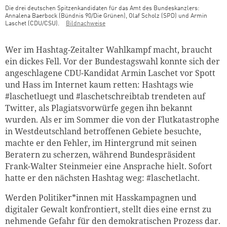
Die drei deutschen Spitzenkandidaten für das Amt des Bundeskanzlers:
Annalena Baerbock (Bündnis 90/Die Grünen), Olaf Scholz (SPD) und Armin
Laschet (CDU/CSU).
Bildnachweise
Teaser Bild Untertitel
Wer im Hashtag-Zeitalter Wahlkampf macht, braucht
ein dickes Fell. Vor der Bundestagswahl konnte sich der
angeschlagene CDU-Kandidat Armin Laschet vor Spott
und Hass im Internet kaum retten: Hashtags wie
#laschetluegt und #laschetschreibtab trendeten auf
Twitter, als Plagiatsvorwürfe gegen ihn bekannt
wurden. Als er im Sommer die von der Flutkatastrophe
in Westdeutschland betroffenen Gebiete besuchte,
machte er den Fehler, im Hintergrund mit seinen
Beratern zu scherzen, während Bundespräsident
Frank-Walter Steinmeier eine Ansprache hielt. Sofort
hatte er den nächsten Hashtag weg: #laschetlacht.
Werden Politiker*innen mit Hasskampagnen und
digitaler Gewalt konfrontiert, stellt dies eine ernst zu
nehmende Gefahr für den demokratischen Prozess dar.