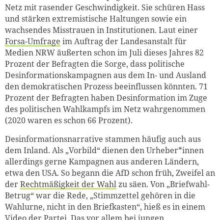
Netz mit rasender Geschwindigkeit. Sie schüren Hass
und stärken extremistische Haltungen sowie ein
wachsendes Misstrauen in Institutionen. Laut einer
Forsa-Umfrage
im Auftrag der Landesanstalt für
Medien NRW äußerten schon im Juli dieses Jahres 82
Prozent der Befragten die Sorge, dass politische
Desinformationskampagnen aus dem In- und Ausland
den demokratischen Prozess beeinflussen könnten. 71
Prozent der Befragten haben Desinformation im Zuge
des politischen Wahlkampfs im Netz wahrgenommen
(2020 waren es schon 66 Prozent).
Desinformationsnarrative stammen häufig auch aus
dem Inland. Als „Vorbild“ dienen den Urheber*innen
allerdings gerne Kampagnen aus anderen Ländern,
etwa den USA. So begann die AfD schon früh, Zweifel an
der
Rechtmäßigkeit der Wahl
zu säen
. Von „Briefwahl-
Betrug“ war die Rede, „Stimmzettel gehören in die
Wahlurne, nicht in den Briefkasten“, hieß es in einem
Video der Partei. Das vor allem bei jungen