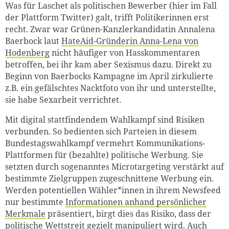
Was für Laschet als politischen Bewerber (hier im Fall
der Plattform Twitter) galt, trifft Politikerinnen erst
recht.
Zwar war Grünen-Kanzlerkandidatin Annalena
Baerbock laut
HateAid-Gründerin Anna-Lena von
Hodenberg
nicht häufiger von Hasskommentaren
betroffen, bei ihr kam aber Sexismus dazu. D
irekt zu
Beginn von Baerbocks Kampagne im April zirkulierte
z.B. ein gefälschtes Nacktfoto von ihr und unterstellte,
sie habe Sexarbeit verrichtet.
Mit digital stattfindendem Wahlkampf sind Risiken
verbunden. So bedienten sich Parteien in diesem
Bundestagswahlkampf vermehrt Kommunikations-
Plattformen für (bezahlte) politische Werbung. Sie
setzten durch sogenanntes Microtargeting verstärkt auf
bestimmte Zielgruppen zugeschnittene Werbung ein.
Werden potentiellen Wähler*innen in ihrem Newsfeed
nur bestimmte
Informationen anhand persönlicher
Merkmale
präsentiert, birgt dies das Risiko, dass der
politische Wettstreit gezielt manipuliert wird.
Auch