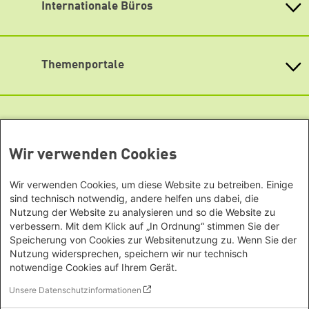
Mitarbeiter*innen
Internationale Büros
Heinrich-Böll-Stiftungen in den
Soundcloud
Bundesländern
Lageplan
Asien
Baden-Württemberg
YouTube
Barrierefreiheit
Büro Peking - China
Bayern
Themenportale
Büro Neu-Delhi - Indien
Newsletter
Berlin
Büro Phnom Penh - Kambodscha
Brandenburg
KommunalWiki
Büro Südostasien
Heimatkunde
Bremen
Grüne Akademie
Büro Seoul - Ostasien | Globaler
Mediatheken
Hamburg
Gunda-Werner-Institut
Dialog
Hessen
GreenCampus Weiterbildung
Info Hub Plastic
Afrika
Wir verwenden Cookies
Archiv Grünes Gedächtnis
Mecklenburg-Vorpommern
Antifeminismus begegnen
Studienwerk
Büro Horn von Afrika -
Gender Mediathek
Niedersachsen
Grüne Websites
Wir verwenden Cookies, um diese Website zu betreiben. Einige
Somalia/Somaliland, Sudan,
Nordrhein-Westfalen
sind technisch notwendig, andere helfen uns dabei, die
Äthiopien
Bündnis 90 / Die Grünen
Rheinland-Pfalz
Nutzung der Website zu analysieren und so die Website zu
Bundestagsfraktion
Büro Nairobi - Kenia, Uganda,
verbessern. Mit dem Klick auf „In Ordnung“ stimmen Sie der
Saarland
European Greens
Speicherung von Cookies zur Websitenutzung zu. Wenn Sie der
Tansania
Sachsen
Die Grünen im Europäischen Parlament
Nutzung widersprechen, speichern wir nur technisch
Büro Abuja - Nigeria
Green European Foundation
Sachsen-Anhalt
notwendige Cookies auf Ihrem Gerät.
Büro Dakar - Senegal
Schleswig-Holstein
Footer menu
Datenschutzerklärung
Unsere Datenschutzinformationen
Büro Kapstadt - Südafrika, Namibia,
Barrierefreiheitserklärung
Thüringen
Simbabwe