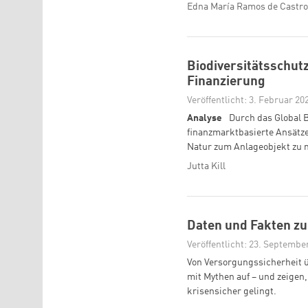
Edna María Ramos de Castro
Biodiversitätsschut
Finanzierung
Veröffentlicht: 3. Februar 20
Analyse
Durch das Global 
finanzmarktbasierte Ansätze
Natur zum Anlageobjekt zu m
Jutta Kill
Daten und Fakten z
Veröffentlicht: 23. Septembe
Von Versorgungssicherheit 
mit Mythen auf – und zeigen,
krisensicher gelingt.