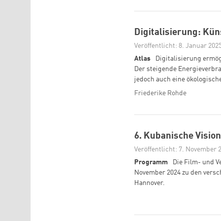
Digitalisierung: Kü
Veröffentlicht: 8. Januar 202
Atlas
Digitalisierung ermö
Der steigende Energieverbra
jedoch auch eine ökologisch
Friederike Rohde
6. Kubanische Vision
Veröffentlicht: 7. November 
Programm
Die Film- und V
November 2024 zu den versc
Hannover.