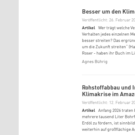
Besser um den Klim
Veröffentlicht: 26. Februar 2
Artikel
Wer trägt welche Ve
Verhalten jedes einzelnen Me
besser streiten? Das ergrü
um die Zukunft streiten“ (Ha
Roser - haben ihr Buch im Li
Agnes Bührig
Rohstoffabbau und I
Klimakrise im Amaz
Veröffentlicht: 12. Februar 2
Artikel
Anfang 2026 traten
mehrere tausend Liter Bohrf
Erdöl zu fördern, ist sinnbi
weiterhin auf großflächige A