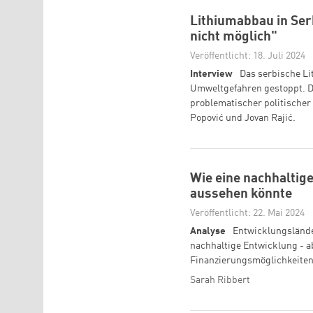
Lithiumabbau in Serb
nicht möglich"
Veröffentlicht: 18. Juli 2024
Interview
Das serbische L
Umweltgefahren gestoppt. Di
problematischer politischer
Popović und Jovan Rajić.
Wie eine nachhaltig
aussehen könnte
Veröffentlicht: 22. Mai 2024
Analyse
Entwicklungsländer
nachhaltige Entwicklung - ab
Finanzierungsmöglichkeiten
Sarah Ribbert